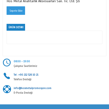
İSTANBUL SERİSİ
Ürün Kodu
3231
Kategori
MİNELİ ANAHTARLIK SERİSİ
Alt Kategori
İSTANBUL SERİSİ
Marka
Hos Metal Anahtarlık Aksesuarları San. Tic. Ltd. Şti
ÜRÜN DETAYI