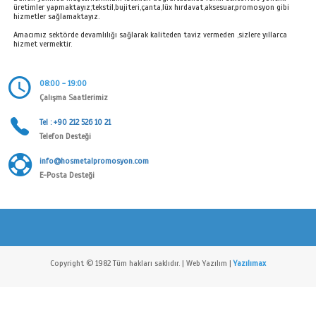
Firmamızı Hasan Şahin 17 yaşında, 1980 yılında metal kaplama s
vermek amacıyla kurmuştur.Zamanla anahtarlık piyasasına yönelik
geliştirerek, kaliteli dayanıklı,kullanım kolaylığı olan anahtarlıkla
Hos Metal Anahtarlık
Bunun yanında müşterilerimizin istekleri doğrultusunda farklı sek
üretimler yapmaktayız;tekstil,bujiteri,çanta,lüx hırdavat,aksesua
hizmetler sağlamaktayız.
Amacımız sektörde devamlılığı sağlarak kaliteden taviz vermeden ,s
hizmet vermektir.
hdfilmcehennemi
08:00 - 19:00
Çalışma Saatlerimiz
Tel : +90 212 526 10 21
Telefon Desteği