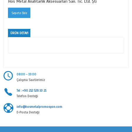
İSTANBUL SERİSİ
Ürün Kodu
3226
Kategori
MİNELİ ANAHTARLIK SERİSİ
Alt Kategori
İSTANBUL SERİSİ
Marka
Hos Metal Anahtarlık Aksesuarları San. Tic. Ltd. Şti
ÜRÜN DETAYI